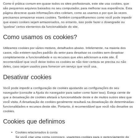
Como é prática comum em quase todos os sites profissionais, este site usa cookies, que
são pequenos arquivos baixados no seu computador, para melhorar sua experiência. Esta
página descreve quais informações eles coletam, como as usamos e por que às vezes
precisamos armazenar esses cookies. Também compartilharemos como você pode impedir
que esses cookies sejam armazenados, no entanto, isso pode fazer o downgrade ou
‘quebrar’ certos elementos da funcionalidade do site.
Como usamos os cookies?
Utilizamos cookies por vários motivos, detalhados abaixo. Infelizmente, na maioria dos
casos, não existem opções padrão do setor para desativar os cookies sem desativar
completamente a funcionalidade e os recursos que eles adicionam a este site. É
recomendável que você deixe todos os cookies se não tiver certeza se precisa ou não
deles, caso sejam usados ​​para fornecer um serviço que você usa.
Desativar cookies
Você pode impedir a configuração de cookies ajustando as configurações do seu
navegador (consulte a Ajuda do navegador para saber como fazer isso). Esteja ciente de
que a desativação de cookies afetará a funcionalidade deste e de muitos outros sites que
você visita. A desativação de cookies geralmente resultará na desativação de determinadas
funcionalidades e recursos deste site. Portanto, é recomendável que você não desative os
cookies.
Cookies que definimos
Cookies relacionados à conta
Se você criar uma conta connosco, usaremos cookies para o gerenciamento do