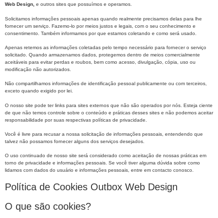
Web Design,
e outros sites que possuímos e operamos.
Solicitamos informações pessoais apenas quando realmente precisamos delas para lhe
fornecer um serviço. Fazemo-lo por meios justos e legais, com o seu conhecimento e
consentimento. Também informamos por que estamos coletando e como será usado.
Apenas retemos as informações coletadas pelo tempo necessário para fornecer o serviço
solicitado. Quando armazenamos dados, protegemos dentro de meios comercialmente
aceitáveis ​​para evitar perdas e roubos, bem como acesso, divulgação, cópia, uso ou
modificação não autorizados.
Não compartilhamos informações de identificação pessoal publicamente ou com terceiros,
exceto quando exigido por lei.
O nosso site pode ter links para sites externos que não são operados por nós. Esteja ciente
de que não temos controle sobre o conteúdo e práticas desses sites e não podemos aceitar
responsabilidade por suas respectivas políticas de privacidade.
Você é livre para recusar a nossa solicitação de informações pessoais, entendendo que
talvez não possamos fornecer alguns dos serviços desejados.
O uso continuado de nosso site será considerado como aceitação de nossas práticas em
torno de privacidade e informações pessoais. Se você tiver alguma dúvida sobre como
lidamos com dados do usuário e informações pessoais, entre em contacto conosco.
Política de Cookies Outbox Web Design
O que são cookies?