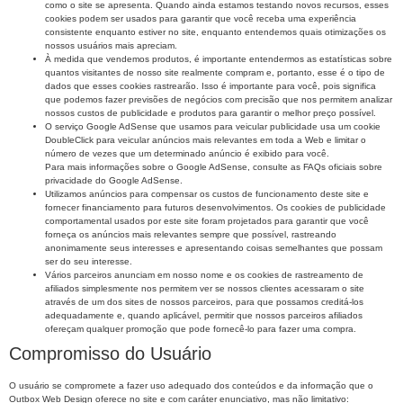
como o site se apresenta. Quando ainda estamos testando novos recursos, esses
cookies podem ser usados ​​para garantir que você receba uma experiência
consistente enquanto estiver no site, enquanto entendemos quais otimizações os
nossos usuários mais apreciam.
À medida que vendemos produtos, é importante entendermos as estatísticas sobre
quantos visitantes de nosso site realmente compram e, portanto, esse é o tipo de
dados que esses cookies rastrearão. Isso é importante para você, pois significa
que podemos fazer previsões de negócios com precisão que nos permitem analizar
nossos custos de publicidade e produtos para garantir o melhor preço possível.
O serviço Google AdSense que usamos para veicular publicidade usa um cookie
DoubleClick para veicular anúncios mais relevantes em toda a Web e limitar o
número de vezes que um determinado anúncio é exibido para você.
Para mais informações sobre o Google AdSense, consulte as FAQs oficiais sobre
privacidade do Google AdSense.
Utilizamos anúncios para compensar os custos de funcionamento deste site e
fornecer financiamento para futuros desenvolvimentos. Os cookies de publicidade
comportamental usados ​​por este site foram projetados para garantir que você
forneça os anúncios mais relevantes sempre que possível, rastreando
anonimamente seus interesses e apresentando coisas semelhantes que possam
ser do seu interesse.
Vários parceiros anunciam em nosso nome e os cookies de rastreamento de
afiliados simplesmente nos permitem ver se nossos clientes acessaram o site
através de um dos sites de nossos parceiros, para que possamos creditá-los
adequadamente e, quando aplicável, permitir que nossos parceiros afiliados
ofereçam qualquer promoção que pode fornecê-lo para fazer uma compra.
Compromisso do Usuário
O usuário se compromete a fazer uso adequado dos conteúdos e da informação que o
Outbox Web Design oferece no site e com caráter enunciativo, mas não limitativo: