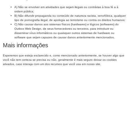
A) Não se envolver em atividades que sejam ilegais ou contrárias à boa fé a à
ordem pública;
B) Não difundir propaganda ou conteúdo de natureza racista, xenofóbica, qualquer
tipo de pornografia ilegal, de apologia ao terrorismo ou contra os direitos humanos;
C) Não causar danos aos sistemas físicos (hardwares) e lógicos (softwares) do
Outbox Web Design, de seus fornecedores ou terceiros, para introduzir ou
disseminar vírus informáticos ou quaisquer outros sistemas de hardware ou
software que sejam capazes de causar danos anteriormente mencionados.
Mais informações
Esperemos que esteja esclarecido e, como mencionado anteriormente, se houver algo que
você não tem certeza se precisa ou não, geralmente é mais seguro deixar os cookies
ativados, caso interaja com um dos recursos que você usa em nosso site.