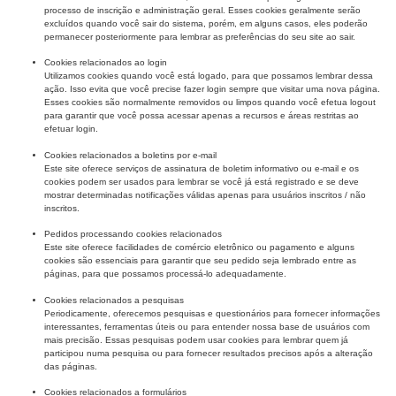
processo de inscrição e administração geral. Esses cookies geralmente serão
excluídos quando você sair do sistema, porém, em alguns casos, eles poderão
permanecer posteriormente para lembrar as preferências do seu site ao sair.
Cookies relacionados ao login
Utilizamos cookies quando você está logado, para que possamos lembrar dessa
ação. Isso evita que você precise fazer login sempre que visitar uma nova página.
Esses cookies são normalmente removidos ou limpos quando você efetua logout
para garantir que você possa acessar apenas a recursos e áreas restritas ao
efetuar login.
Cookies relacionados a boletins por e-mail
Este site oferece serviços de assinatura de boletim informativo ou e-mail e os
cookies podem ser usados ​​para lembrar se você já está registrado e se deve
mostrar determinadas notificações válidas apenas para usuários inscritos / não
inscritos.
Pedidos processando cookies relacionados
Este site oferece facilidades de comércio eletrônico ou pagamento e alguns
cookies são essenciais para garantir que seu pedido seja lembrado entre as
páginas, para que possamos processá-lo adequadamente.
Cookies relacionados a pesquisas
Periodicamente, oferecemos pesquisas e questionários para fornecer informações
interessantes, ferramentas úteis ou para entender nossa base de usuários com
mais precisão. Essas pesquisas podem usar cookies para lembrar quem já
participou numa pesquisa ou para fornecer resultados precisos após a alteração
das páginas.
Cookies relacionados a formulários