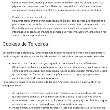
Quando você envia dados por meio de um formulário como os encontrados nas
páginas de contacto ou nos formulários de comentários, os cookies podem ser
configurados para lembrar os detalhes do usuário para correspondência futura.
Cookies de preferências do site
Para proporcionar uma ótima experiência neste site, fornecemos a funcionalidade
para definir suas preferências de como esse site é executado quando você o usa.
Para lembrar suas preferências, precisamos definir cookies para que essas
informações possam ser chamadas sempre que você interagir com uma página for
afetada por suas preferências.
Cookies de Terceiros
Em alguns casos especiais, também usamos cookies fornecidos por terceiros confiáveis. A
seção a seguir detalha quais cookies de terceiros você pode encontrar através deste site.
Este site usa o Google Analytics, que é uma das soluções de análise mais
difundidas e confiáveis ​​da Web, para nos ajudar a entender como você usa o site e
como podemos melhorar sua experiência. Esses cookies podem rastrear itens como
quanto tempo você gasta no site e as páginas visitadas, para que possamos
continuar produzindo conteúdo atraente.
Para mais informações sobre cookies do Google Analytics, consulte a página oficial do
Google Analytics.
As análises de terceiros são usadas para rastrear e medir o uso deste site, para
que possamos continuar produzindo conteúdo atrativo. Esses cookies podem
rastrear itens como o tempo que você passa no site ou as páginas visitadas, o que
nos ajuda a entender como podemos melhorar o site para você.
Periodicamente, testamos novos recursos e fazemos alterações subtis na maneira