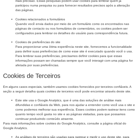
mais precisão. Essas pesquisas podem usar cookies para lembrar quem já
participou numa pesquisa ou para fornecer resultados precisos após a alteração
das páginas.
Cookies relacionados a formulários
Quando você envia dados por meio de um formulário como os encontrados nas
páginas de contacto ou nos formulários de comentários, os cookies podem ser
configurados para lembrar os detalhes do usuário para correspondência futura.
Cookies de preferências do site
Para proporcionar uma ótima experiência neste site, fornecemos a funcionalidade
para definir suas preferências de como esse site é executado quando você o usa.
Para lembrar suas preferências, precisamos definir cookies para que essas
informações possam ser chamadas sempre que você interagir com uma página for
afetada por suas preferências.
Cookies de Terceiros
Em alguns casos especiais, também usamos cookies fornecidos por terceiros confiáveis. A
seção a seguir detalha quais cookies de terceiros você pode encontrar através deste site.
Este site usa o Google Analytics, que é uma das soluções de análise mais
difundidas e confiáveis ​​da Web, para nos ajudar a entender como você usa o site e
como podemos melhorar sua experiência. Esses cookies podem rastrear itens como
quanto tempo você gasta no site e as páginas visitadas, para que possamos
continuar produzindo conteúdo atraente.
Para mais informações sobre cookies do Google Analytics, consulte a página oficial do
Google Analytics.
As análises de terceiros são usadas para rastrear e medir o uso deste site, para