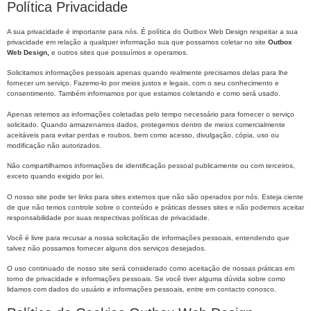
Política Privacidade
A sua privacidade é importante para nós. É política do Outbox Web Design respeitar a sua
privacidade em relação a qualquer informação sua que possamos coletar no site
Outbox
Web Design,
e outros sites que possuímos e operamos.
Solicitamos informações pessoais apenas quando realmente precisamos delas para lhe
fornecer um serviço. Fazemo-lo por meios justos e legais, com o seu conhecimento e
consentimento. Também informamos por que estamos coletando e como será usado.
Apenas retemos as informações coletadas pelo tempo necessário para fornecer o serviço
solicitado. Quando armazenamos dados, protegemos dentro de meios comercialmente
aceitáveis ​​para evitar perdas e roubos, bem como acesso, divulgação, cópia, uso ou
modificação não autorizados.
Não compartilhamos informações de identificação pessoal publicamente ou com terceiros,
exceto quando exigido por lei.
O nosso site pode ter links para sites externos que não são operados por nós. Esteja ciente
de que não temos controle sobre o conteúdo e práticas desses sites e não podemos aceitar
responsabilidade por suas respectivas políticas de privacidade.
Você é livre para recusar a nossa solicitação de informações pessoais, entendendo que
talvez não possamos fornecer alguns dos serviços desejados.
O uso continuado de nosso site será considerado como aceitação de nossas práticas em
torno de privacidade e informações pessoais. Se você tiver alguma dúvida sobre como
lidamos com dados do usuário e informações pessoais, entre em contacto conosco.