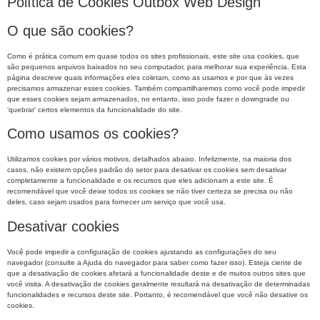
Política de Cookies Outbox Web Design
O que são cookies?
Como é prática comum em quase todos os sites profissionais, este site usa cookies, que
são pequenos arquivos baixados no seu computador, para melhorar sua experiência. Esta
página descreve quais informações eles coletam, como as usamos e por que às vezes
precisamos armazenar esses cookies. Também compartilharemos como você pode impedir
que esses cookies sejam armazenados, no entanto, isso pode fazer o downgrade ou
‘quebrar’ certos elementos da funcionalidade do site.
Como usamos os cookies?
Utilizamos cookies por vários motivos, detalhados abaixo. Infelizmente, na maioria dos
casos, não existem opções padrão do setor para desativar os cookies sem desativar
completamente a funcionalidade e os recursos que eles adicionam a este site. É
recomendável que você deixe todos os cookies se não tiver certeza se precisa ou não
deles, caso sejam usados ​​para fornecer um serviço que você usa.
Desativar cookies
Você pode impedir a configuração de cookies ajustando as configurações do seu
navegador (consulte a Ajuda do navegador para saber como fazer isso). Esteja ciente de
que a desativação de cookies afetará a funcionalidade deste e de muitos outros sites que
você visita. A desativação de cookies geralmente resultará na desativação de determinadas
funcionalidades e recursos deste site. Portanto, é recomendável que você não desative os
cookies.