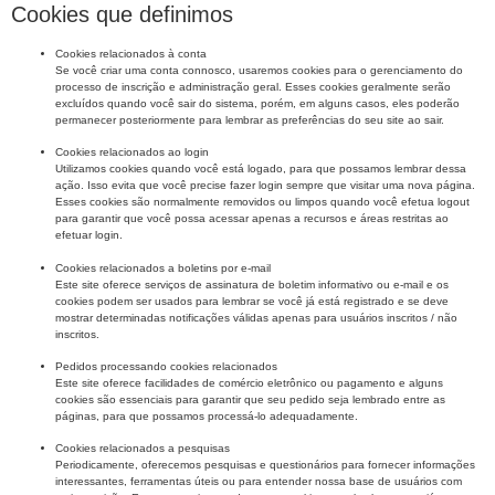
Cookies que definimos
Cookies relacionados à conta
Se você criar uma conta connosco, usaremos cookies para o gerenciamento do
processo de inscrição e administração geral. Esses cookies geralmente serão
excluídos quando você sair do sistema, porém, em alguns casos, eles poderão
permanecer posteriormente para lembrar as preferências do seu site ao sair.
Cookies relacionados ao login
Utilizamos cookies quando você está logado, para que possamos lembrar dessa
ação. Isso evita que você precise fazer login sempre que visitar uma nova página.
Esses cookies são normalmente removidos ou limpos quando você efetua logout
para garantir que você possa acessar apenas a recursos e áreas restritas ao
efetuar login.
Cookies relacionados a boletins por e-mail
Este site oferece serviços de assinatura de boletim informativo ou e-mail e os
cookies podem ser usados ​​para lembrar se você já está registrado e se deve
mostrar determinadas notificações válidas apenas para usuários inscritos / não
inscritos.
Pedidos processando cookies relacionados
Este site oferece facilidades de comércio eletrônico ou pagamento e alguns
cookies são essenciais para garantir que seu pedido seja lembrado entre as
páginas, para que possamos processá-lo adequadamente.
Cookies relacionados a pesquisas
Periodicamente, oferecemos pesquisas e questionários para fornecer informações
interessantes, ferramentas úteis ou para entender nossa base de usuários com