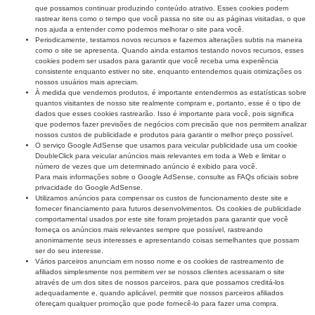
que possamos continuar produzindo conteúdo atrativo. Esses cookies podem
rastrear itens como o tempo que você passa no site ou as páginas visitadas, o que
nos ajuda a entender como podemos melhorar o site para você.
Periodicamente, testamos novos recursos e fazemos alterações subtis na maneira
como o site se apresenta. Quando ainda estamos testando novos recursos, esses
cookies podem ser usados ​​para garantir que você receba uma experiência
consistente enquanto estiver no site, enquanto entendemos quais otimizações os
nossos usuários mais apreciam.
À medida que vendemos produtos, é importante entendermos as estatísticas sobre
quantos visitantes de nosso site realmente compram e, portanto, esse é o tipo de
dados que esses cookies rastrearão. Isso é importante para você, pois significa
que podemos fazer previsões de negócios com precisão que nos permitem analizar
nossos custos de publicidade e produtos para garantir o melhor preço possível.
O serviço Google AdSense que usamos para veicular publicidade usa um cookie
DoubleClick para veicular anúncios mais relevantes em toda a Web e limitar o
número de vezes que um determinado anúncio é exibido para você.
Para mais informações sobre o Google AdSense, consulte as FAQs oficiais sobre
privacidade do Google AdSense.
Utilizamos anúncios para compensar os custos de funcionamento deste site e
fornecer financiamento para futuros desenvolvimentos. Os cookies de publicidade
comportamental usados ​​por este site foram projetados para garantir que você
forneça os anúncios mais relevantes sempre que possível, rastreando
anonimamente seus interesses e apresentando coisas semelhantes que possam
ser do seu interesse.
Vários parceiros anunciam em nosso nome e os cookies de rastreamento de
afiliados simplesmente nos permitem ver se nossos clientes acessaram o site
através de um dos sites de nossos parceiros, para que possamos creditá-los
adequadamente e, quando aplicável, permitir que nossos parceiros afiliados
ofereçam qualquer promoção que pode fornecê-lo para fazer uma compra.