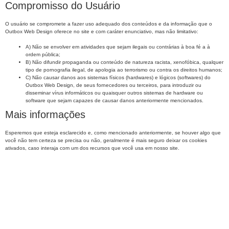
Compromisso do Usuário
O usuário se compromete a fazer uso adequado dos conteúdos e da informação que o
Outbox Web Design oferece no site e com caráter enunciativo, mas não limitativo:
A) Não se envolver em atividades que sejam ilegais ou contrárias à boa fé a à
ordem pública;
B) Não difundir propaganda ou conteúdo de natureza racista, xenofóbica, qualquer
tipo de pornografia ilegal, de apologia ao terrorismo ou contra os direitos humanos;
C) Não causar danos aos sistemas físicos (hardwares) e lógicos (softwares) do
Outbox Web Design, de seus fornecedores ou terceiros, para introduzir ou
disseminar vírus informáticos ou quaisquer outros sistemas de hardware ou
software que sejam capazes de causar danos anteriormente mencionados.
Mais informações
Esperemos que esteja esclarecido e, como mencionado anteriormente, se houver algo que
você não tem certeza se precisa ou não, geralmente é mais seguro deixar os cookies
ativados, caso interaja com um dos recursos que você usa em nosso site.